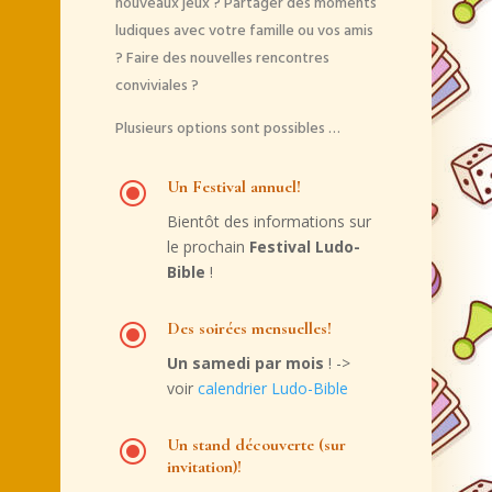
nouveaux jeux ? Partager des moments
ludiques avec votre famille ou vos amis
? Faire des nouvelles rencontres
conviviales ?
Plusieurs options sont possibles …
\
Un Festival annuel!
Bientôt des informations sur
le prochain
Festival Ludo-
Bible
!
\
Des soirées mensuelles!
Un samedi par mois
! ->
voir
calendrier Ludo-Bible
\
Un stand découverte (sur
invitation)!