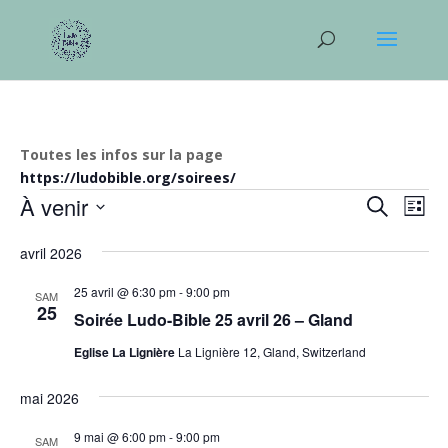
Toutes les infos sur la page
https://ludobible.org/soirees/
Évènements
Recher
Nav
À venir
Recherche
Liste
de
et
Sélectionnez
vu
naviga
avril 2026
une
Év
de
date.
25 avril @ 6:30 pm
-
9:00 pm
SAM
vues
25
Soirée Ludo-Bible 25 avril 26 – Gland
Évène
Eglise La Lignière
La Lignière 12, Gland, Switzerland
mai 2026
9 mai @ 6:00 pm
-
9:00 pm
SAM