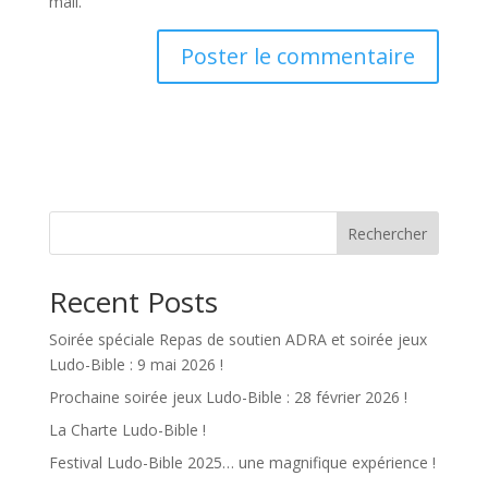
mail.
A
l
t
e
r
n
Rechercher
a
t
Recent Posts
i
v
Soirée spéciale Repas de soutien ADRA et soirée jeux
e
Ludo-Bible : 9 mai 2026 !
:
Prochaine soirée jeux Ludo-Bible : 28 février 2026 !
La Charte Ludo-Bible !
Festival Ludo-Bible 2025… une magnifique expérience !